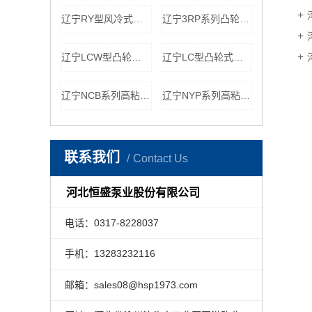
辽宁RY型风冷式导热油泵离心泵
辽宁3RP系列凸轮转子泵食品行业用泵
辽宁LCW型凸轮式罗茨泵污泥污水泵
辽宁LC型凸轮式罗茨泵
辽宁NCB系列高粘度转子泵
辽宁NYP系列高粘度内啮合转子泵
联系我们
Contact Us
河北恒盛泵业股份有限公司
电话：0317-8228037
手机：13283232116
邮箱：sales08@hsp1973.com