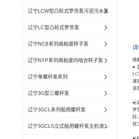
辽宁LCW型凸轮式罗茨泵污泥污水泵
辽宁LC型凸轮式罗茨泵
辽宁NCB系列高粘度转子泵
详
随
辽宁NYP系列高粘度内啮合转子泵
●
L
辽宁单螺杆泵系列
演
该
辽宁3G型三螺杆泵
●
辽宁3GCL系列船用螺杆泵
罗
好
轻
辽宁3GCLS立式船用螺杆泵主机滑油泵
●