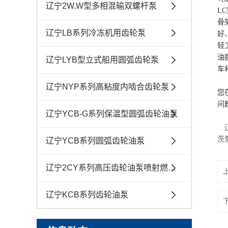
辽宁2W.W型多相混输双螺杆泵
L
骨
辽宁LB系列冷冻机用齿轮泵
好
轻
油
辽宁LYB型立式船用圆弧齿轮泵
车
辽宁NYP系列高粘度内啮合齿轮泵
您
问
辽宁YCB-G系列保温型圆弧齿轮油泵
辽
茨
辽宁YCB系列圆弧齿轮油泵
辽宁2CY系列高压齿轮油泵喷射燃油泵
辽宁KCB系列齿轮油泵