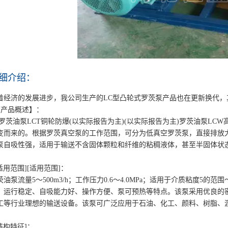
细介绍：
着经济的发展进步，我公司生产的LC型凸轮式罗茨泵产品也在更新换代，
【产品概述】：
C罗茨油泵LCT铜轮防爆(以实际报告为主)(以实际报告为主)罗茨油泵L
变而来的。根据罗茨真空泵的工作范围，可分为低真空罗茨泵，直接排放大
泵自吸性强，适用于输送不含固体颗粒和纤维的粘稠液体，甚至半固体状
[适用范围][适用范围]：
茨油泵流量5～500m3/h；工作压力0.6～4.0MPa；适用于介质粘度5的范围
、运行稳定、自吸能力好、操作方便、泵可预热等特点。该泵采用优良的
工等行业理想的输送设备。该泵可广泛应用于石油、化工、颜料、树脂、
[结构特征]：