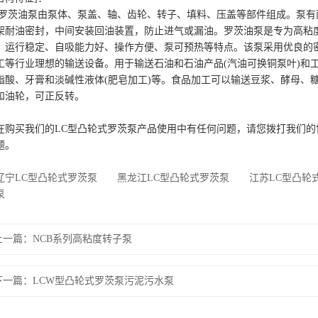
C罗茨油泵由泵体、泵盖、轴、齿轮、转子、填料、压盖等部件组成。泵有
架耐油密封，中间安装回油装置，防止进气或漏油。罗茨油泵是专为高粘度
、运行稳定、自吸能力好、操作方便、泵可预热等特点。该泵采用优良的
工等行业理想的输送设备。用于输送石油和石油产品(汽油可换铜泵叶)和
脂酸、牙膏和淡碱性液体(肥皂加工)等。食品加工可以输送豆浆、酵母、
和油轮，可正反转。
在购买我们的LC型凸轮式罗茨泵产品使用中有任何问题，请您拨打我们
题。
宁LC型凸轮式罗茨泵
黑龙江LC型凸轮式罗茨泵
江苏LC型凸轮
泵
上一篇：
NCB系列高粘度转子泵
下一篇：
LCW型凸轮式罗茨泵污泥污水泵